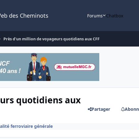
Web des Cheminots
Forums
Chatbox
Près d'un million de voyageurs quotidiens aux CFF
eurs quotidiens aux
Partager
Abonn
alité ferroviaire générale