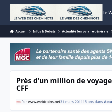
Aller au contenu
Le 
Accueil
Infos & Débats
Actualité ferroviaire générale
Près d'un million de voyag
CFF
Par
www.webtrains.net
31 mars 2011
15 ans
dans
Actu