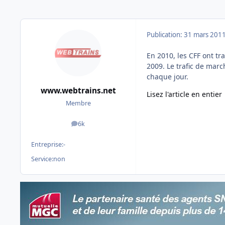
Publication:
31 mars 201
En 2010, les CFF ont t
2009. Le trafic de mar
chaque jour.
www.webtrains.net
Lisez l'article en entier
Membre
6k
messages
Entreprise:
-
Service:
non