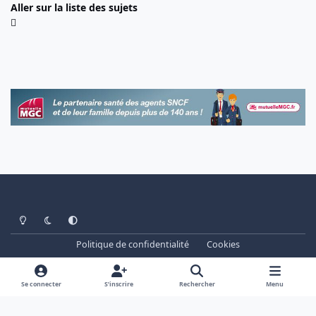
Aller sur la liste des sujets
Light Mode
Dark Mode
System Preference
Politique de confidentialité
Cookies
www.cheminots.net - Forum Libre depuis 2003
Powered by
Invision Community
Se connecter
S’inscrire
Rechercher
Menu