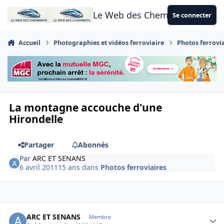
Aller au contenu
Le Web des Cheminots
Se connecter
Accueil
Photographies et vidéos ferroviaire
Photos ferrovi
La montagne accouche d'une
Hirondelle
Partager
Abonnés
Par
ARC ET SENANS
6 avril 2011
15 ans
dans
Photos ferroviaires
Author stats
ARC ET SENANS
Membre