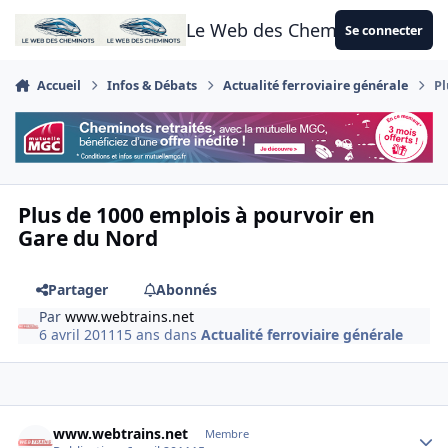
Aller au contenu
Le Web des Cheminots
Se connecter
Accueil
Infos & Débats
Actualité ferroviaire générale
Pl
Plus de 1000 emplois à pourvoir en
Gare du Nord
Partager
Abonnés
Par
www.webtrains.net
6 avril 2011
15 ans
dans
Actualité ferroviaire générale
Author stats
www.webtrains.net
Membre