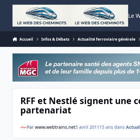
Aller au contenu
Le 
Accueil
Infos & Débats
Actualité ferroviaire générale
RFF et Nestlé signent une 
partenariat
Par
www.webtrains.net
5 avril 2011
15 ans
dans
Actual