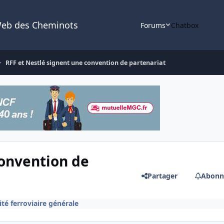
Web des Cheminots
Forums
Chatbox
RFF et Nestlé signent une convention de partenariat
convention de
Partager
Abonn
ité ferroviaire générale