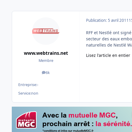
Publication:
5 avril 2011
1
RFF et Nestlé ont sign
secteur des eaux embou
naturelles de Nestlé W
www.webtrains.net
Lisez l'article en entier
Membre
6k
messages
Entreprise:
-
Service:
non