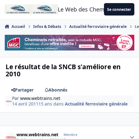
Aller au contenu
Le Web des Cheminots
Se connecter
Accueil
Infos & Débats
Actualité ferroviaire générale
Le
Le résultat de la SNCB s'améliore en
2010
Partager
Abonnés
Par
www.webtrains.net
14 avril 2011
15 ans
dans
Actualité ferroviaire générale
Author stats
www.webtrains.net
Membre