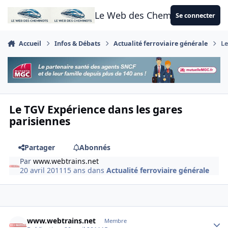
Aller au contenu
Le Web des Cheminots
Se connecter
Accueil
Infos & Débats
Actualité ferroviaire générale
Le
Le TGV Expérience dans les gares
parisiennes
Partager
Abonnés
Par
www.webtrains.net
20 avril 2011
15 ans
dans
Actualité ferroviaire générale
Author stats
www.webtrains.net
Membre