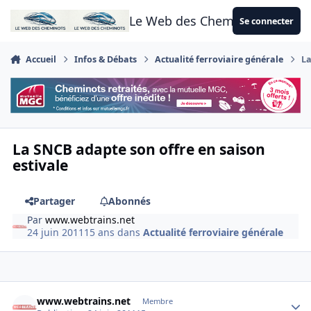
Aller au contenu
Le Web des Cheminots
Se connecter
Accueil
Infos & Débats
Actualité ferroviaire générale
La
La SNCB adapte son offre en saison
estivale
Partager
Abonnés
Par
www.webtrains.net
24 juin 2011
15 ans
dans
Actualité ferroviaire générale
Author stats
www.webtrains.net
Membre