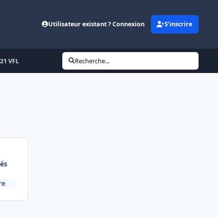
Utilisateur existant ? Connexion
S’inscrire
 21 VFL
Recherche...
és
re