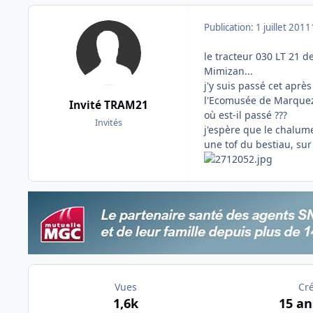
Publication:
1 juillet 2011
le tracteur 030 LT 21 d
Mimizan...
j'y suis passé cet après 
l'Ecomusée de Marqueze 
Invité TRAM21
où est-il passé ???
Invités
j'espère que le chalume
une tof du bestiau, su
Vues
Cr
1,6k
15 an