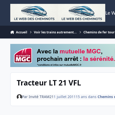
Aller au contenu
Le 
Accueil
Voir les trains autrement...
Chemins de fer tour
Tracteur LT 21 VFL
Par
Invité TRAM21
1 juillet 2011
15 ans
dans
Chemins d