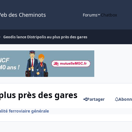
Web des Cheminots
Forums
Chatbox
Geodis lance Distripolis au plus près des gares
 plus près des gares
Partager
Abonn
lité ferroviaire générale