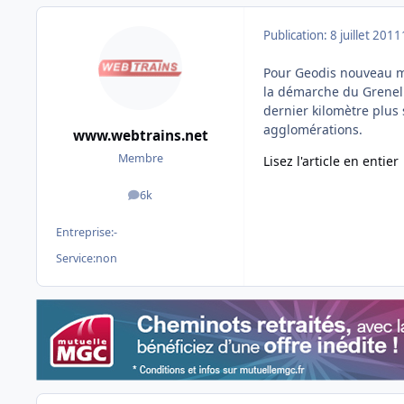
Publication:
8 juillet 2011
Pour Geodis nouveau mo
la démarche du Grenel
dernier kilomètre plus
agglomérations.
www.webtrains.net
Membre
Lisez l'article en entier
6k
messages
Entreprise:
-
Service:
non