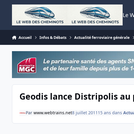
Aller au contenu
Le 
Accueil
Infos & Débats
Actualité ferroviaire générale
Geodis lance Distripolis au
Par
www.webtrains.net
8 juillet 2011
15 ans
dans
Actua