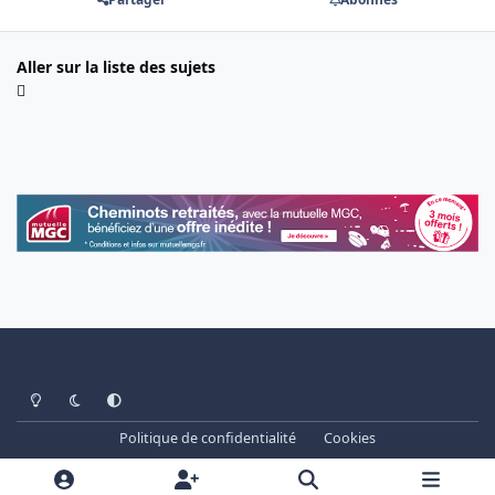
Aller sur la liste des sujets
Light Mode
Dark Mode
System Preference
Politique de confidentialité
Cookies
www.cheminots.net - Forum Libre depuis 2003
Powered by
Invision Community