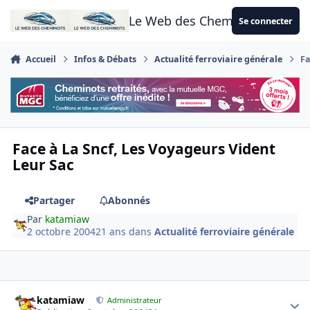
Aller au contenu
Le Web des Cheminots
Se connecter
Accueil
Infos & Débats
Actualité ferroviaire générale
Fa
Face à La Sncf, Les Voyageurs Vident
Leur Sac
Partager
Abonnés
Par
katamiaw
2 octobre 2004
21 ans
dans
Actualité ferroviaire générale
Author stats
katamiaw
Administrateur