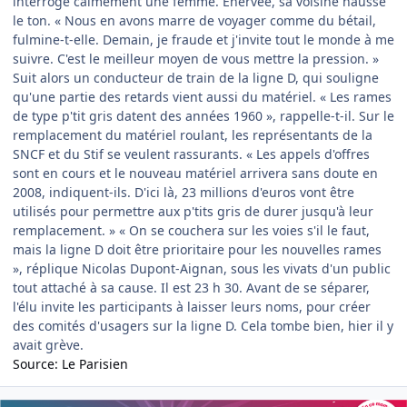
interroge calmement une femme. Enervée, sa voisine hausse
le ton. « Nous en avons marre de voyager comme du bétail,
fulmine-t-elle. Demain, je fraude et j'invite tout le monde à me
suivre. C'est le meilleur moyen de vous mettre la pression. »
Suit alors un conducteur de train de la ligne D, qui souligne
qu'une partie des retards vient aussi du matériel. « Les rames
de type p'tit gris datent des années 1960 », rappelle-t-il. Sur le
remplacement du matériel roulant, les représentants de la
SNCF et du Stif se veulent rassurants. « Les appels d'offres
sont en cours et le nouveau matériel arrivera sans doute en
2008, indiquent-ils. D'ici là, 23 millions d'euros vont être
utilisés pour permettre aux p'tits gris de durer jusqu'à leur
remplacement. » « On se couchera sur les voies s'il le faut,
mais la ligne D doit être prioritaire pour les nouvelles rames
», réplique Nicolas Dupont-Aignan, sous les vivats d'un public
tout attaché à sa cause. Il est 23 h 30. Avant de se séparer,
l'élu invite les participants à laisser leurs noms, pour créer
des comités d'usagers sur la ligne D. Cela tombe bien, hier il y
avait grève.
Source: Le Parisien