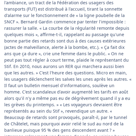
l'ambiance, un tract de la Fédération des usagers des
transports (FUT) est distribué à l'accueil, tirant la sonnette
d'alarme sur le fonctionnement de « la ligne poubelle de la
SNCF ». Bernard Gardin commence par tenter l'impossible :
rassurer la salle. « La courbe de la régularité remonte depuis
quelques mois », affirme-t-il, rappelant au passage qu'une
bonne partie des retards sont dus à des causes extérieures
(actes de malveillance, alerte à la bombe, etc.). « Ça fait dix
ans que ça dure », crie une femme dans le public. « On ne
peut pas tout régler à court terme, plaide le représentant du
Stif. En 2010, nous aurons un RER qui marchera aussi bien
que les autres. » C'est l'heure des questions. Micro en main,
les usagers déclenchent les salves les unes après les autres. «
Il faut un bulletin mensuel d'informations, soulève un
homme. C'est scandaleux d'avoir augmenté les tarifs en août
alors qu'il n'y a même pas eu de dégrèvement quand il y a eu
les grèves du printemps. » « Les voyageurs devraient être
représentés au sein du Stif », revendique un autre. «
Beaucoup de retards sont provoqués, paraît-il, par le tunnel
de Châtelet, mais pourquoi avoir relié le sud au nord de la
banlieue puisque 95 % des gens descendent avant ? »