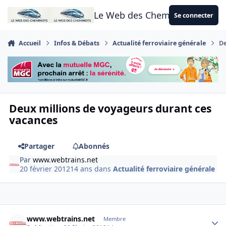
Aller au contenu
Le Web des Cheminots
Se connecter
Accueil
Infos & Débats
Actualité ferroviaire générale
De
Deux millions de voyageurs durant ces
vacances
Partager
Abonnés
Par
www.webtrains.net
20 février 2012
14 ans
dans
Actualité ferroviaire générale
Author stats
www.webtrains.net
Membre