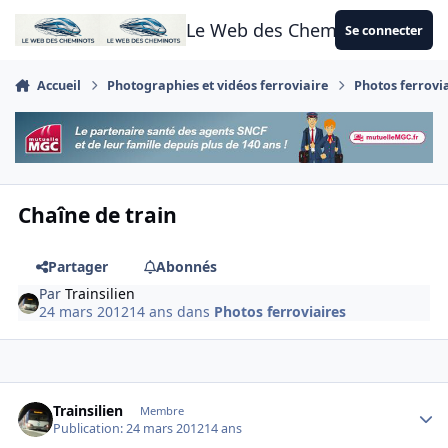
Aller au contenu
Le Web des Cheminots
Se connecter
Accueil
Photographies et vidéos ferroviaire
Photos ferrovi
Chaîne de train
Partager
Abonnés
Par
Trainsilien
24 mars 2012
14 ans
dans
Photos ferroviaires
Author stats
Trainsilien
Membre
Publication:
24 mars 2012
14 ans