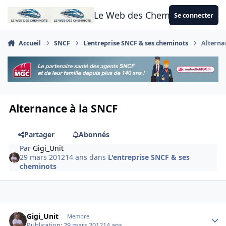
Aller au contenu
Le Web des Cheminots
Se connecter
Accueil
SNCF
L'entreprise SNCF & ses cheminots
Alterna
Alternance à la SNCF
Partager
Abonnés
Par
Gigi_Unit
29 mars 2012
14 ans
dans
L'entreprise SNCF & ses
cheminots
Author stats
Gigi_Unit
Membre
Publication:
29 mars 2012
14 ans