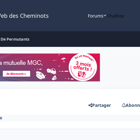
Web des Cheminots
Forums
Chatbox
 De Permutants
Partager
Abonn
e