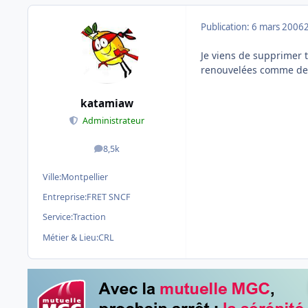
Publication:
6 mars 2006
Je viens de supprimer 
renouvelées comme dema
katamiaw
Administrateur
8,5k
messages
Ville:
Montpellier
Entreprise:
FRET SNCF
Service:
Traction
Métier & Lieu:
CRL