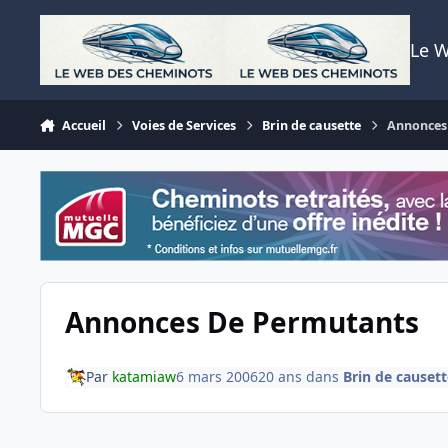
Aller au contenu
Le 
Accueil
Voies de Services
Brin de causette
Annonces
Annonces De Permutants
Par
katamiaw
6 mars 2006
20 ans
dans
Brin de causett