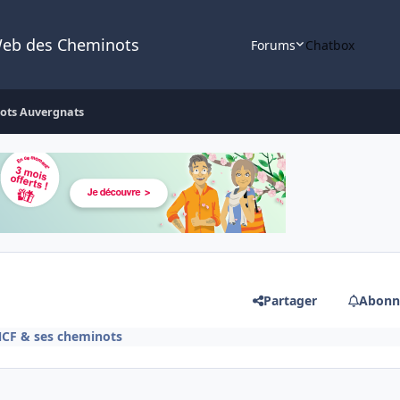
Web des Cheminots
Forums
Chatbox
ots Auvergnats
Partager
Abonn
NCF & ses cheminots