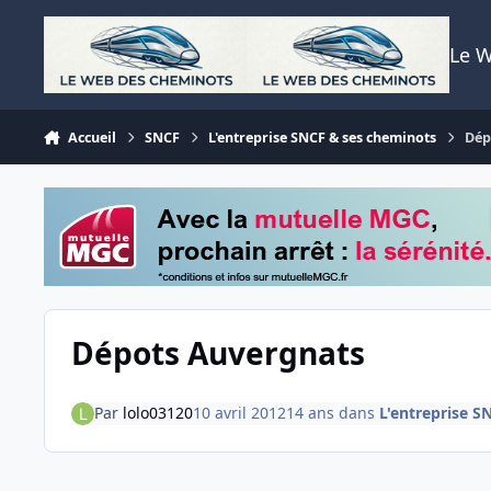
Aller au contenu
Le 
Accueil
SNCF
L'entreprise SNCF & ses cheminots
Dép
Dépots Auvergnats
Par
lolo03120
10 avril 2012
14 ans
dans
L'entreprise S