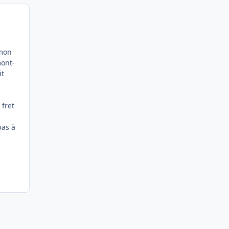
 mon
mont-
it
 fret
pas à