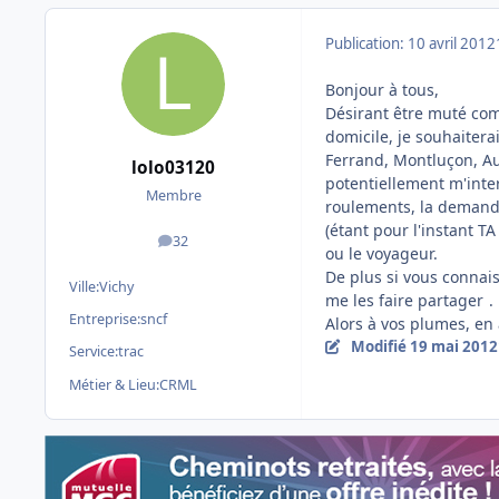
Publication:
10 avril 2012
Bonjour à tous,
Désirant être muté co
domicile, je souhaiter
Ferrand, Montluçon, Au
lolo03120
potentiellement m'inter
Membre
roulements, la demand
(étant pour l'instant 
32
messages
ou le voyageur.
De plus si vous connais
Ville:
Vichy
me les faire partager
.
Entreprise:
sncf
Alors à vos plumes, en
Modifié
19 mai 2012
Service:
trac
Métier & Lieu:
CRML