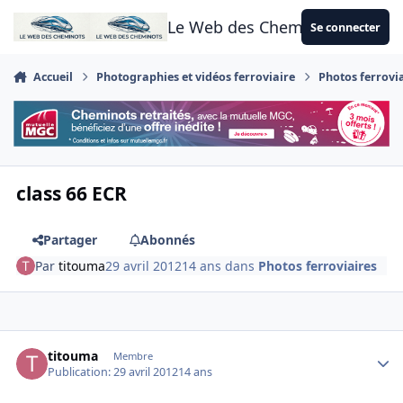
Aller au contenu
Le Web des Cheminots
Se connecter
Accueil
Photographies et vidéos ferroviaire
Photos ferrovi
class 66 ECR
Partager
Abonnés
Par
titouma
29 avril 2012
14 ans
dans
Photos ferroviaires
Author stats
titouma
Membre
Publication:
29 avril 2012
14 ans