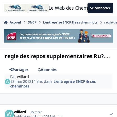
Aller au contenu
Le Web des Cheminots
Se connecter
Accueil
SNCF
L'entreprise SNCF & ses cheminots
regle d
regle des repos supplementaires Ru?....
Partager
Abonnés
Par
willard
18 mai 2012
14 ans
dans
L'entreprise SNCF & ses
cheminots
Author stats
willard
Membre
Publication:
18 mai 2012
14 ans