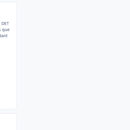
n DET
s que
tant