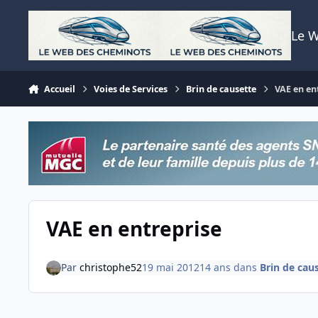
Aller au contenu
Le 
Accueil
Voies de Services
Brin de causette
VAE en en
VAE en entreprise
Par
christophe52
19 mai 2012
14 ans
dans
Brin de cau