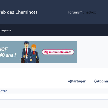
Web des Cheminots
Forums
Chatbox
treprise
Partager
Abonn
sette