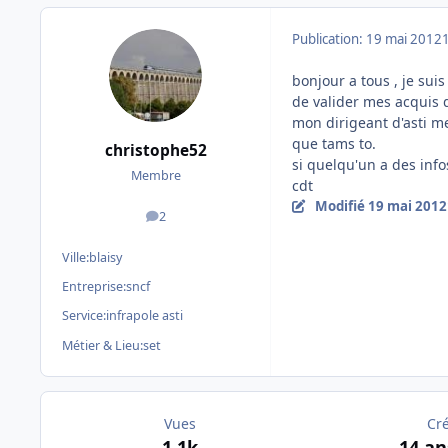
Publication:
19 mai 2012
bonjour a tous , je sui
de valider mes acquis d
mon dirigeant d'asti me
que tams to.
christophe52
si quelqu'un a des info
Membre
cdt
Modifié
19 mai 2012
2
messages
Ville:
blaisy
Entreprise:
sncf
Service:
infrapole asti
Métier & Lieu:
set
Vues
Cr
1,1k
14 an