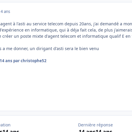
14 ans
s agent à l'asti au service telecom depuis 20ans, j'ai demandé a mo
'expérience en informatique, qui à déja fait cela, de plus j'aimerai
 créer un poste mixte d'agent telecom et informatique qualif E en 
s a me donner, un dirigant d'asti sera le bien venu
14 ans
par christophe52
éation
Dernière réponse
s
14 ans
14 ans
14 ans