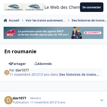
Aller au contenu
Le Web des Cheminots
Se connecter
Accueil
Voir les trains autrement...
Des histoires de trains..
En roumanie
Partager
Abonnés
Par
dav1077
11 novembre 2012
13 ans
dans
Des histoires de trains...
Author stats
dav1077
Membre
Publication:
11 novembre 2012
13 ans