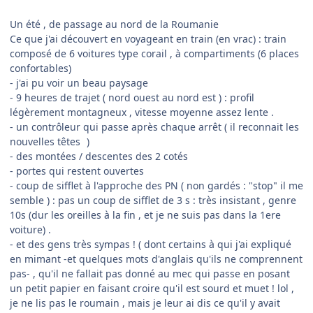
Un été , de passage au nord de la Roumanie
Ce que j'ai découvert en voyageant en train (en vrac) : train
composé de 6 voitures type corail , à compartiments (6 places
confortables)
- j'ai pu voir un beau paysage
- 9 heures de trajet ( nord ouest au nord est ) : profil
légèrement montagneux , vitesse moyenne assez lente .
- un contrôleur qui passe après chaque arrêt ( il reconnait les
nouvelles têtes
)
- des montées / descentes des 2 cotés
- portes qui restent ouvertes
- coup de sifflet à l'approche des PN ( non gardés : "stop" il me
semble ) : pas un coup de sifflet de 3 s : très insistant , genre
10s (dur les oreilles à la fin , et je ne suis pas dans la 1ere
voiture) .
- et des gens très sympas ! ( dont certains à qui j'ai expliqué
en mimant -et quelques mots d'anglais qu'ils ne comprennent
pas- , qu'il ne fallait pas donné au mec qui passe en posant
un petit papier en faisant croire qu'il est sourd et muet ! lol ,
je ne lis pas le roumain , mais je leur ai dis ce qu'il y avait