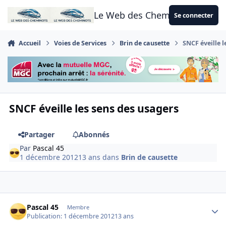
Aller au contenu
Le Web des Cheminots
Se connecter
Accueil
Voies de Services
Brin de causette
SNCF éveille l
SNCF éveille les sens des usagers
Partager
Abonnés
Par
Pascal 45
1 décembre 2012
13 ans
dans
Brin de causette
Author stats
Pascal 45
Membre
Publication:
1 décembre 2012
13 ans