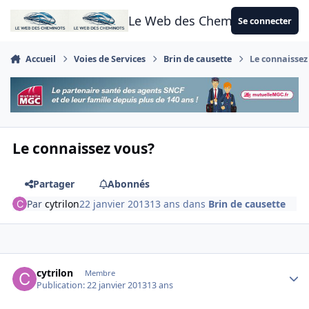
Aller au contenu
Le Web des Cheminots
Se connecter
Accueil
Voies de Services
Brin de causette
Le connaissez
Le connaissez vous?
Partager
Abonnés
Par
cytrilon
22 janvier 2013
13 ans
dans
Brin de causette
Author stats
cytrilon
Membre
Publication:
22 janvier 2013
13 ans