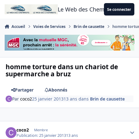
Aller au contenu
Le Web des Cheminots
Se connecter
Accueil
Voies de Services
Brin de causette
homme tortur
homme torture dans un chariot de
supermarche a bruz
Partager
Abonnés
Par
coco2
25 janvier 2013
13 ans
dans
Brin de causette
Author stats
coco2
Membre
Publication:
25 janvier 2013
13 ans