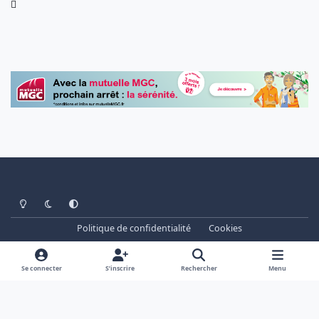
Light Mode
Dark Mode
System Preference
Politique de confidentialité
Cookies
www.cheminots.net - Forum Libre depuis 2003
Powered by
Invision Community
Se connecter
S’inscrire
Rechercher
Menu