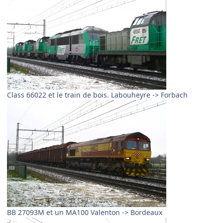
Class 66022 et le train de bois. Labouheyre -> Forbach
BB 27093M et un MA100 Valenton -> Bordeaux