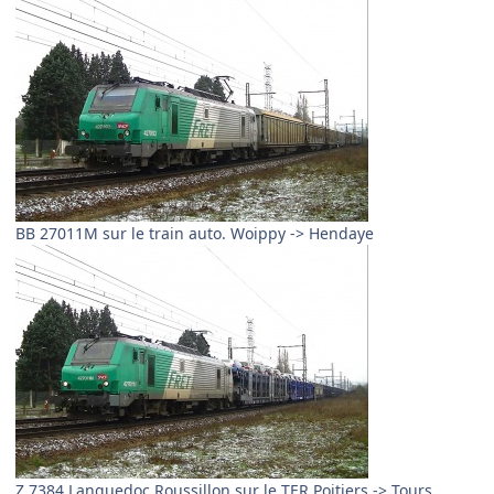
BB 27011M sur le train auto. Woippy -> Hendaye
Z 7384 Languedoc Roussillon sur le TER Poitiers -> Tours