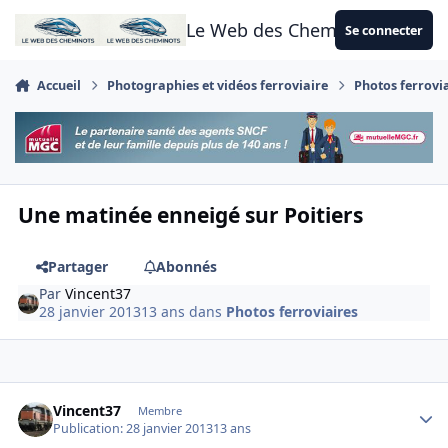
Aller au contenu
Le Web des Cheminots
Se connecter
Accueil
Photographies et vidéos ferroviaire
Photos ferrovi
Une matinée enneigé sur Poitiers
Partager
Abonnés
Par
Vincent37
28 janvier 2013
13 ans
dans
Photos ferroviaires
Author stats
Vincent37
Membre
Publication:
28 janvier 2013
13 ans