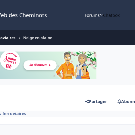
Web des Cheminots
Forums
Chatbox
roviaires
Neige en plaine
Partager
Abonn
 ferroviaires