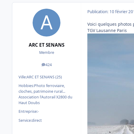
Publication:
10 février 2
Voici quelques photos p
TGV Lausanne Paris
ARC ET SENANS
Membre
424
messages
Ville:
ARC ET SENANS (25)
Hobbies:
Photo ferroviaire,
cloches, patrimoine rural...
Association l'Autorail X2800 du
Haut Doubs
Entreprise:
-
Service:
direct