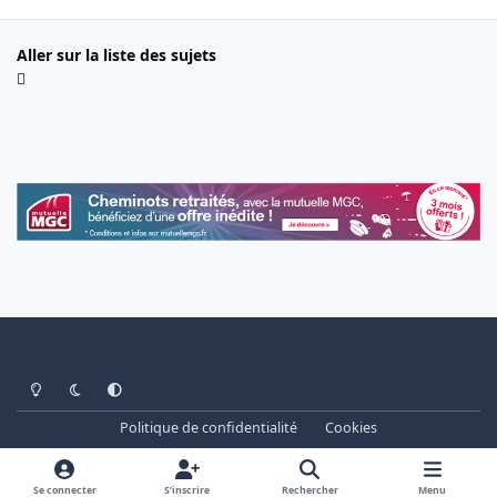
Aller sur la liste des sujets
Light Mode
Dark Mode
System Preference
Politique de confidentialité
Cookies
www.cheminots.net - Forum Libre depuis 2003
Powered by
Invision Community
Se connecter
S’inscrire
Rechercher
Menu