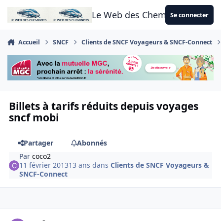
Aller au contenu
Le Web des Cheminots
Se connecter
Accueil
SNCF
Clients de SNCF Voyageurs & SNCF-Connect
Billets à tarifs réduits depuis voyages
sncf mobi
Partager
Abonnés
Par
coco2
11 février 2013
13 ans
dans
Clients de SNCF Voyageurs &
SNCF-Connect
Author stats