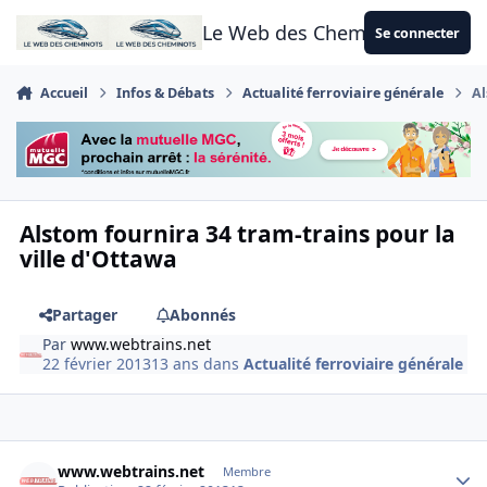
Aller au contenu
Le Web des Cheminots
Se connecter
Accueil
Infos & Débats
Actualité ferroviaire générale
Al
Alstom fournira 34 tram-trains pour la
ville d'Ottawa
Partager
Abonnés
Par
www.webtrains.net
22 février 2013
13 ans
dans
Actualité ferroviaire générale
Author stats
www.webtrains.net
Membre