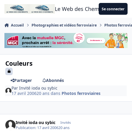
Aller au contenu
Le Web des Cheminots
Se connecter
Accueil
Photographies et vidéos ferroviaire
Photos ferrovi
Couleurs
Partager
Abonnés
Par
Invité ioda ou sybic
17 avril 2006
20 ans
dans
Photos ferroviaires
Invité ioda ou sybic
Invités
Publication:
17 avril 2006
20 ans