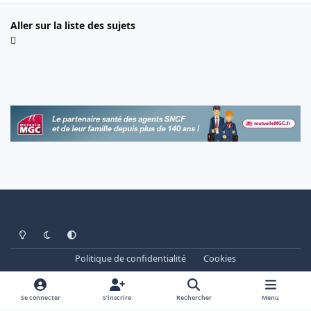
Aller sur la liste des sujets
Light Mode
Dark Mode
System Preference
Politique de confidentialité
Cookies
www.cheminots.net - Forum Libre depuis 2003
Powered by
Invision Community
Se connecter
S’inscrire
Rechercher
Menu