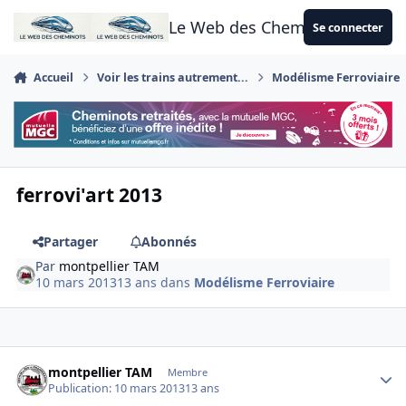
Aller au contenu
Le Web des Cheminots
Se connecter
Accueil
Voir les trains autrement...
Modélisme Ferroviaire
ferrovi'art 2013
Partager
Abonnés
Par
montpellier TAM
10 mars 2013
13 ans
dans
Modélisme Ferroviaire
Author stats
montpellier TAM
Membre
Publication:
10 mars 2013
13 ans