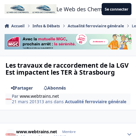
Aller au contenu
Le Web des Cheminots
Se connecter
Accueil
Infos & Débats
Actualité ferroviaire générale
Le
Les travaux de raccordement de la LGV
Est impactent les TER à Strasbourg
Partager
Abonnés
Par
www.webtrains.net
21 mars 2013
13 ans
dans
Actualité ferroviaire générale
Author stats
www.webtrains.net
Membre