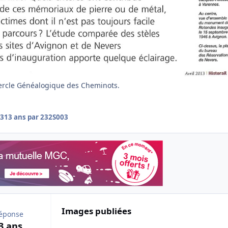
Cercle Généalogique des Cheminots.
13
13 ans
par 232S003
Images publiées
réponse
3 ans