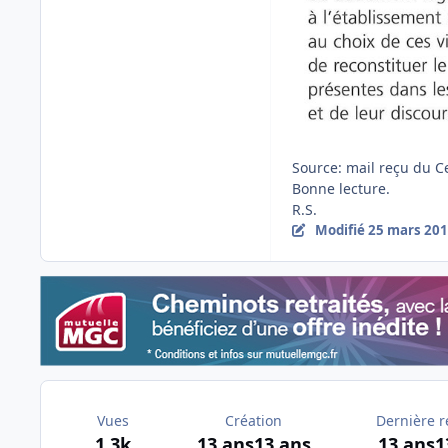
Source: mail reçu du 
Bonne lecture.
R.S.
Modifié
25 mars 20
Vues
Création
Dernière 
1,3k
13 ans
13 ans
13 ans
1