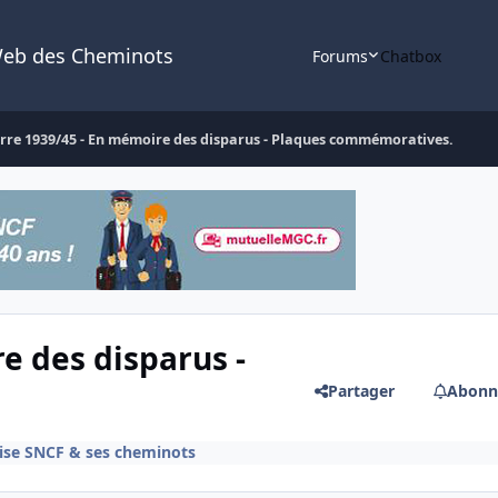
Web des Cheminots
Forums
Chatbox
rre 1939/45 - En mémoire des disparus - Plaques commémoratives.
e des disparus -
Partager
Abonn
rise SNCF & ses cheminots