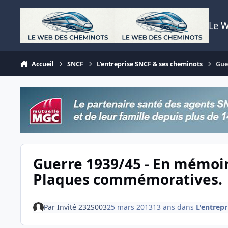
Aller au contenu
Le 
Accueil
SNCF
L'entreprise SNCF & ses cheminots
Gue
Guerre 1939/45 - En mémoir
Plaques commémoratives.
Par
Invité 232S003
25 mars 2013
13 ans
dans
L'entrep