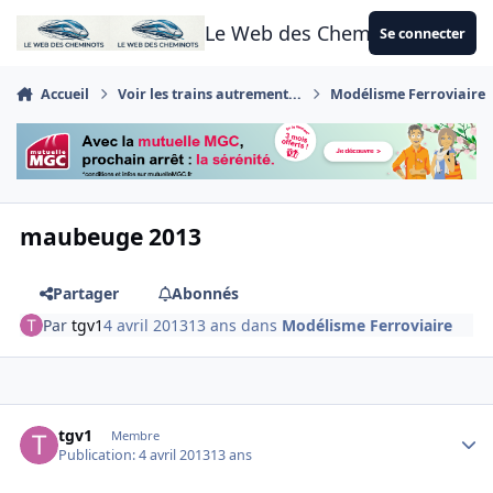
Aller au contenu
Le Web des Cheminots
Se connecter
Accueil
Voir les trains autrement...
Modélisme Ferroviaire
maubeuge 2013
Partager
Abonnés
Par
tgv1
4 avril 2013
13 ans
dans
Modélisme Ferroviaire
Author stats
tgv1
Membre
Publication:
4 avril 2013
13 ans