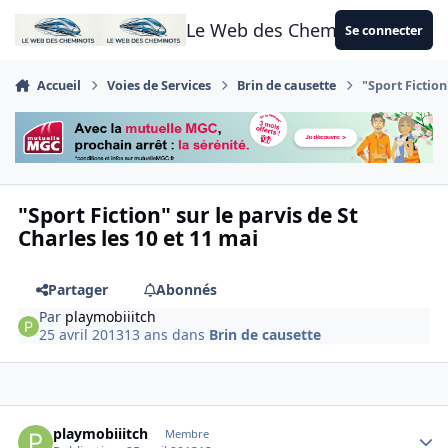
Aller au contenu
Le Web des Cheminots
Se connecter
Accueil
Voies de Services
Brin de causette
"Sport Fiction
"Sport Fiction" sur le parvis de St
Charles les 10 et 11 mai
Partager
Abonnés
Par
playmobiiitch
25 avril 2013
13 ans
dans
Brin de causette
Author stats
playmobiiitch
Membre