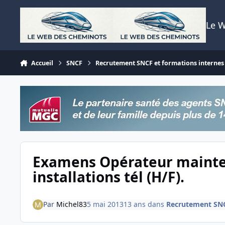
Aller au contenu
Le 
Accueil
SNCF
Recrutement SNCF et formations internes
Examens Opérateur maint
installations tél (H/F).
Par
Michel83
5 mai 2013
13 ans
dans
Recrutement SNC