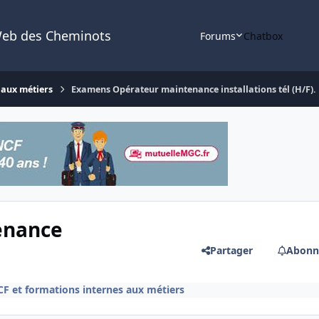
Web des Cheminots
Forums
Chatbox
 aux métiers
Examens Opérateur maintenance installations tél (H/F).
enance
Partager
Abonn
F et formations internes aux métiers