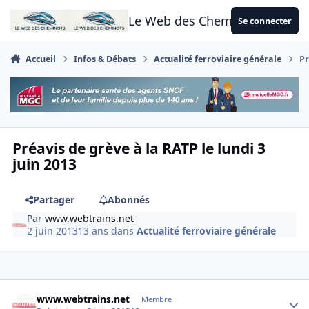
Aller au contenu
Le Web des Cheminots
Se connecter
Accueil
Infos & Débats
Actualité ferroviaire générale
Pr
Préavis de grève à la RATP le lundi 3
juin 2013
Partager
Abonnés
Par
www.webtrains.net
2 juin 2013
13 ans
dans
Actualité ferroviaire générale
Author stats
www.webtrains.net
Membre