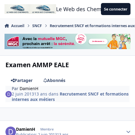
Aller au contenu
Le Web des Cheminots
Se connecter
Accueil
SNCF
Recrutement SNCF et formations internes aux
Examen AMMP EALE
Partager
Abonnés
Par
DamienH
2 juin 2013
13 ans
dans
Recrutement SNCF et formations
internes aux métiers
Author stats
DamienH
Membre
Publication:
2 juin 2013
13 ans