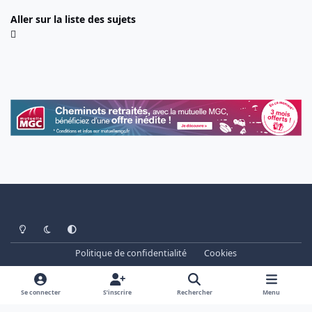
Aller sur la liste des sujets
Light Mode
Dark Mode
System Preference
Politique de confidentialité
Cookies
www.cheminots.net - Forum Libre depuis 2003
Powered by
Invision Community
Se connecter
S’inscrire
Rechercher
Menu