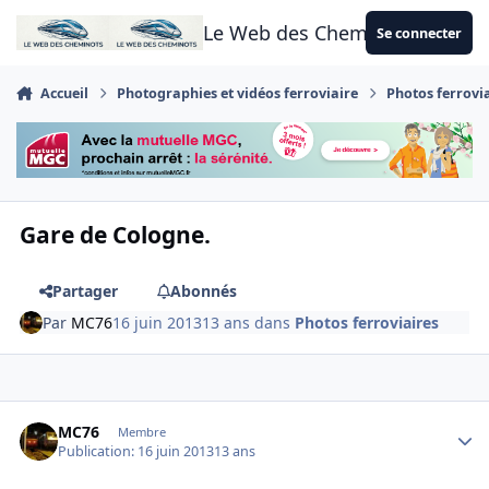
Aller au contenu
Le Web des Cheminots
Se connecter
Accueil
Photographies et vidéos ferroviaire
Photos ferrovi
Gare de Cologne.
Partager
Abonnés
Par
MC76
16 juin 2013
13 ans
dans
Photos ferroviaires
Author stats
MC76
Membre
Publication:
16 juin 2013
13 ans