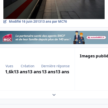
Modifié
16 juin 2013
13 ans
par MC76
Images publi
Vues
Création
Dernière réponse
1,6k
13 ans
13 ans
13 ans
13 ans
Expand topic overview