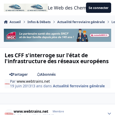
Aller au contenu
Le Web des Cheminots
Se connecter
Accueil
Infos & Débats
Actualité ferroviaire générale
Le
Les CFF s'interroge sur l'état de
l'infrastructure des réseaux européens
Partager
Abonnés
Par
www.webtrains.net
19 juin 2013
13 ans
dans
Actualité ferroviaire générale
Author stats
www.webtrains.net
Membre