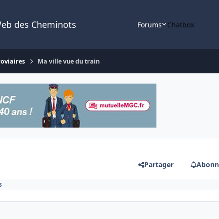
Web des Cheminots
Forums
Chatbox
roviaires
Ma ville vue du train
Partager
Abonn
s