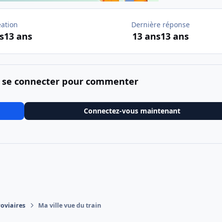
éation
Dernière réponse
s
13 ans
13 ans
13 ans
 se connecter pour commenter
Connectez-vous maintenant
roviaires
Ma ville vue du train