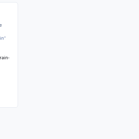
e
in"
rain-