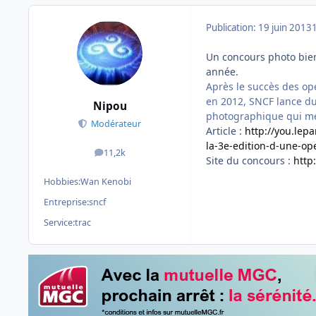
Publication:
19 juin 2013
Un concours photo bie
année.
Après le succès des opé
en 2012, SNCF lance du
Nipou
photographique qui met 
Modérateur
Article :
http://you.lep
la-3e-edition-d-une-op
11,2k
messages
Site du concours :
http
Hobbies:
Wan Kenobi
Entreprise:
sncf
Service:
trac