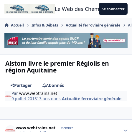
Aller au contenu
Le Web des Cheminots
Se connecter
Accueil
Infos & Débats
Actualité ferroviaire générale
Al
Alstom livre le premier Régiolis en
région Aquitaine
Partager
Abonnés
Par
www.webtrains.net
9 juillet 2013
13 ans
dans
Actualité ferroviaire générale
Author stats
www.webtrains.net
Membre