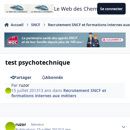
Aller au contenu
Le Web des Cheminots
Se connecter
Accueil
SNCF
Recrutement SNCF et formations internes aux
test psychotechnique
Partager
Abonnés
Par
ruzor
15 juillet 2013
13 ans
dans
Recrutement SNCF et
formations internes aux métiers
Author stats
ruzor
Membre
Publication:
15 juillet 2013
13 ans