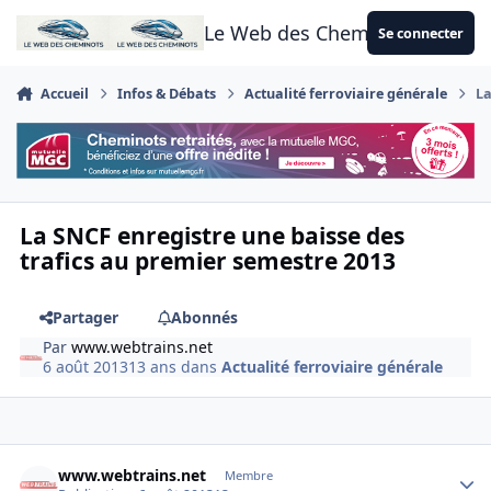
Aller au contenu
Le Web des Cheminots
Se connecter
Accueil
Infos & Débats
Actualité ferroviaire générale
La
La SNCF enregistre une baisse des
trafics au premier semestre 2013
Partager
Abonnés
Par
www.webtrains.net
6 août 2013
13 ans
dans
Actualité ferroviaire générale
Author stats
www.webtrains.net
Membre