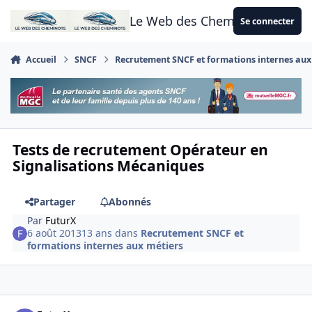
Aller au contenu
Le Web des Cheminots
Se connecter
Accueil
SNCF
Recrutement SNCF et formations internes aux
Tests de recrutement Opérateur en
Signalisations Mécaniques
Partager
Abonnés
Par
FuturX
6 août 2013
13 ans
dans
Recrutement SNCF et
formations internes aux métiers
Author stats