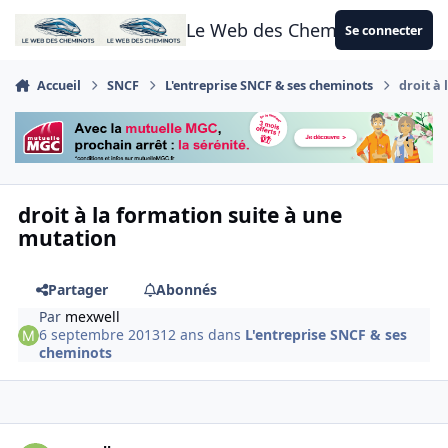
Aller au contenu
Le Web des Cheminots
Se connecter
Accueil
SNCF
L'entreprise SNCF & ses cheminots
droit à
droit à la formation suite à une
mutation
Partager
Abonnés
Par
mexwell
6 septembre 2013
12 ans
dans
L'entreprise SNCF & ses
cheminots
Author stats