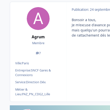
Publication:
24 septembr
Bonsoir a tous,
Je m'excuse d'avance po
mais quelqu'un pourrait
de rattachement dés le
Agrum
Membre
7
messages
Ville:
Paris
Entreprise:
SNCF Gares &
Connexions
Service:
Direction Dév.
Métier &
Lieu:
PAZ_PN_CDG2_Lille