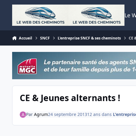
Aller au contenu
Le 
Accueil
SNCF
L'entreprise SNCF & ses cheminots
CE 
CE & Jeunes alternants !
Par
Agrum
24 septembre 2013
12 ans
dans
L'entrepri