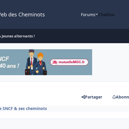
Web des Cheminots
Forums
Chatbox
& Jeunes alternants !
Partager
Abonn
se SNCF & ses cheminots