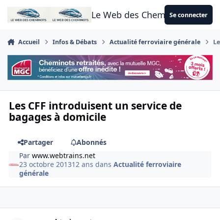
Aller au contenu
Le Web des Cheminots
Se connecter
Accueil
Infos & Débats
Actualité ferroviaire générale
Le
Les CFF introduisent un service de
bagages à domicile
Partager
Abonnés
Par
www.webtrains.net
23 octobre 2013
12 ans
dans
Actualité ferroviaire
générale
Author stats