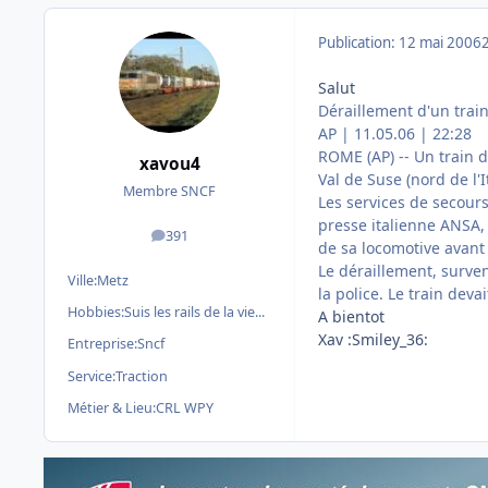
Publication:
12 mai 2006
Salut
Déraillement d'un train
AP | 11.05.06 | 22:28
ROME (AP) -- Un train d
xavou4
Val de Suse (nord de l'I
Membre SNCF
Les services de secours
presse italienne ANSA,
391
messages
de sa locomotive avant 
Le déraillement, surve
Ville:
Metz
la police. Le train dev
Hobbies:
Suis les rails de la vie...
A bientot
Xav :Smiley_36:
Entreprise:
Sncf
Service:
Traction
Métier & Lieu:
CRL WPY