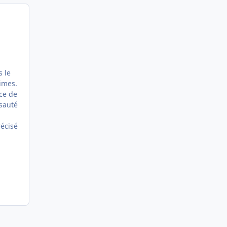
s le
times.
nce de
 sauté
récisé