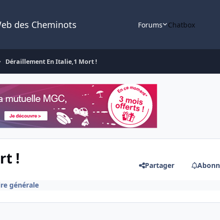
Web des Cheminots
Forums
Chatbox
Déraillement En Italie,1 Mort !
t !
Partager
Abonn
ire générale