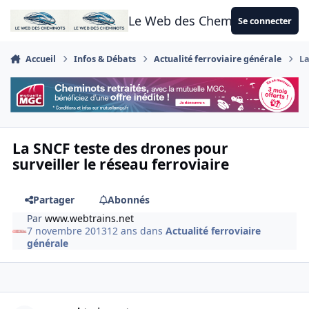
Aller au contenu
Le Web des Cheminots
Se connecter
Accueil
Infos & Débats
Actualité ferroviaire générale
La
La SNCF teste des drones pour
surveiller le réseau ferroviaire
Partager
Abonnés
Par
www.webtrains.net
7 novembre 2013
12 ans
dans
Actualité ferroviaire
générale
Author stats