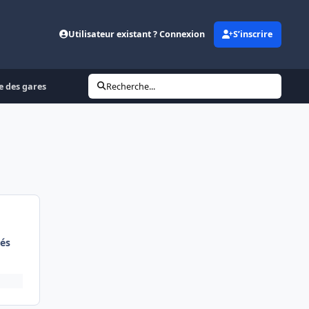
Utilisateur existant ? Connexion
S’inscrire
e des gares
Recherche...
és