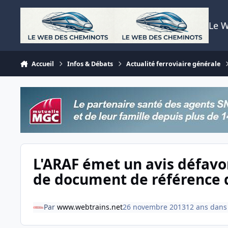
Aller au contenu
Le 
Accueil
Infos & Débats
Actualité ferroviaire générale
L'ARAF émet un avis défavor
de document de référence 
Par
www.webtrains.net
26 novembre 2013
12 ans
dan