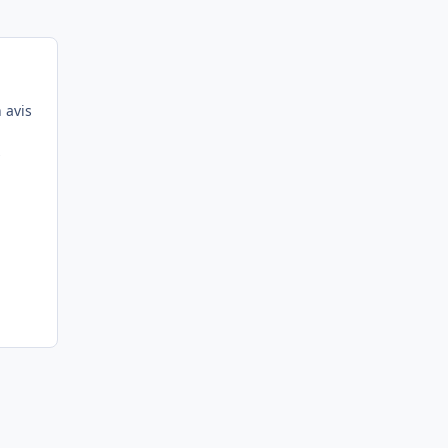
 avis
s