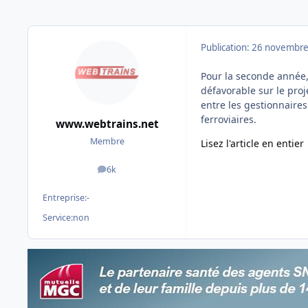
Publication:
26 novembre
Pour la seconde année, 
défavorable sur le pro
entre les gestionnaires
ferroviaires.
www.webtrains.net
Membre
Lisez l'article en entier
6k
messages
Entreprise:
-
Service:
non