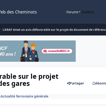
Web des Cheminots
Forums
Chatbox
L'ARAF émet un avis défavorable sur le projet de document de référenc
able sur le projet
des gares
Partager
Abonn
s
Actualité ferroviaire générale