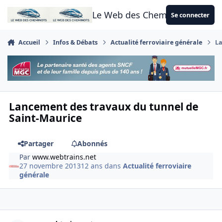
Aller au contenu
Le Web des Cheminots
Se connecter
Accueil
Infos & Débats
Actualité ferroviaire générale
La
Lancement des travaux du tunnel de
Saint-Maurice
Partager
Abonnés
Par
www.webtrains.net
27 novembre 2013
12 ans
dans
Actualité ferroviaire
générale
Author stats