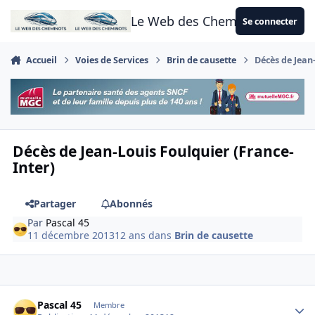
Aller au contenu
Le Web des Cheminots
Se connecter
Accueil
Voies de Services
Brin de causette
Décès de Jean
Décès de Jean-Louis Foulquier (France-
Inter)
Partager
Abonnés
Par
Pascal 45
11 décembre 2013
12 ans
dans
Brin de causette
Author stats
Pascal 45
Membre